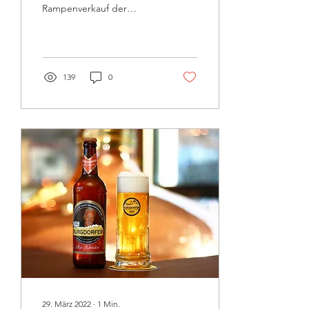
Rampenverkauf der
Schweizer Mälzerei AG
findet statt. Nutzt die
Möglichkeit für einen...
139
0
29. März 2022
∙
1
Min.