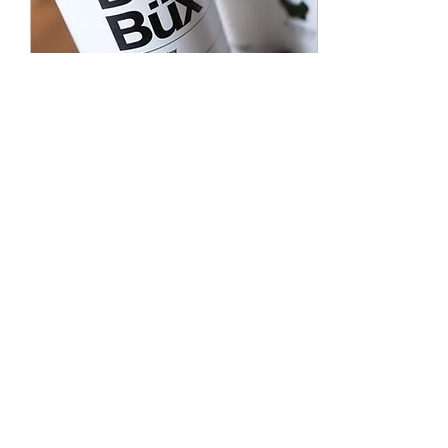
22. Feb. 2022
∙
1
Min.
Bier in grosser Menge aus
Schweizer Braugerste
Im Corona Jahr 2021
spürten wir von der IG
Mittellandmalz die
sinkende Nachfrage nach
Bier. Dies primär aufgrund
wegfallender Feste und...
116
1
4
Mehr laden