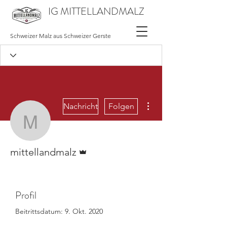
IG MITTELLANDMALZ
Schweizer Malz aus Schweizer Gerste
Weitere Optionen
Nachricht
Folgen
mittellandmalz
Administrator
mittellandmalz
Profil
Beitrittsdatum: 9. Okt. 2020